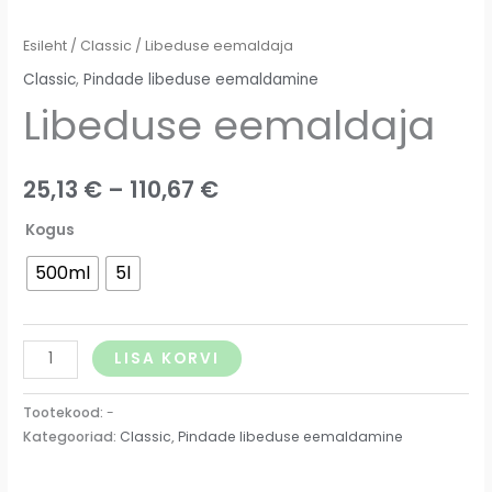
Esileht
/
Classic
/ Libeduse eemaldaja
Classic
,
Pindade libeduse eemaldamine
Libeduse eemaldaja
25,13
€
–
110,67
€
Kogus
500ml
5l
LISA KORVI
Tootekood:
-
Kategooriad:
Classic
,
Pindade libeduse eemaldamine