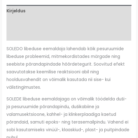
Kirjeldus
Lisainfo
Arvustused (0)
SOLEDO libeduse eemaldaja lahendab kõik pesuruumide
libeduse probleemid, mitmekordistades märgade ning
seebiste põrandapindade hõõrdetegurit. Soovitud efekt
saavutatakse keemilise reaktsiooni abil ning
hooldusvahendit on võimalik kasutada nii sise- kui
välistingimustes.
SOLEDE libeduse eemaldajaga on võimalik töödelda duši-
ja pesuruumide põrandapindu, dušikabiine ja
valamusektsioone, kahhel- ja klinkerplaadiga kaetud
põrandaid, samuti epoks- ning terasemailpindu. Vahend ei
sobi kasutamiseks vinüül-, klaaskiud-, plast- ja puitpindade
puhul.