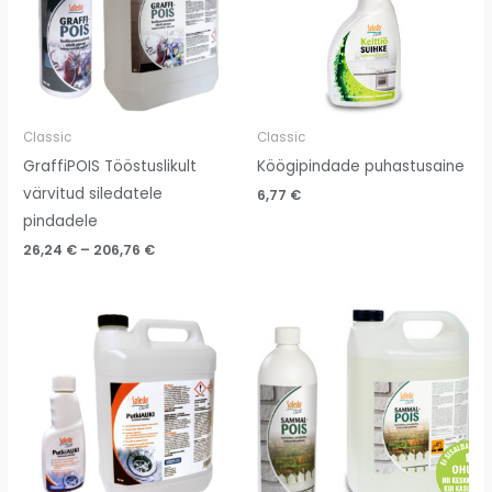
Classic
Classic
GraffiPOIS Tööstuslikult
Köögipindade puhastusaine
värvitud siledatele
6,77
€
pindadele
26,24
€
–
206,76
€
Price
Price
range:
range:
5,49 €
12,05 €
through
through
32,44 €
40,07 €