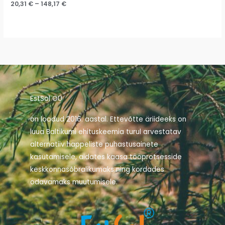
20,31
€
–
148,17
€
EstSol OÜ
on loodud 2016. aastal. Ettevõtte äriideeks on
luua Baltikumi ehituskeemia turul arvestatav
alternatiiv happeliste puhastusainete
kasutamisele, aidates kaasa tööprotsesside
keskkonnasõbralikumaks ning kordades
odavamaks muutumisele.