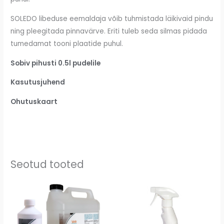
SOLEDO libeduse eemaldaja võib tuhmistada läikivaid pindu
ning pleegitada pinnavärve. Eriti tuleb seda silmas pidada
tumedamat tooni plaatide puhul.
Sobiv pihusti 0.5l pudelile
Kasutusjuhend
Ohutuskaart
Seotud tooted
Price
range:
26,24 €
through
206,76 €