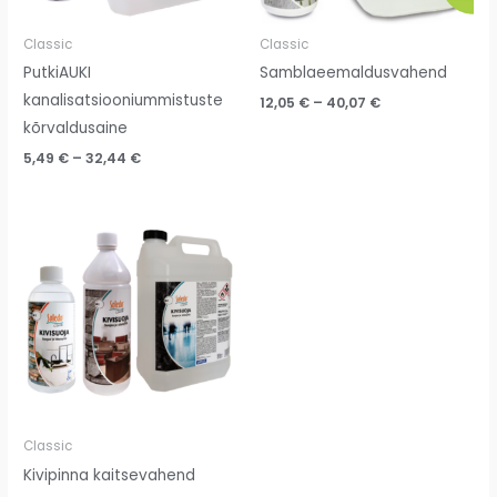
Classic
Classic
PutkiAUKI
Samblaeemaldusvahend
kanalisatsiooniummistuste
12,05
€
–
40,07
€
kõrvaldusaine
5,49
€
–
32,44
€
Price
range:
20,31 €
through
148,17 €
Classic
Kivipinna kaitsevahend