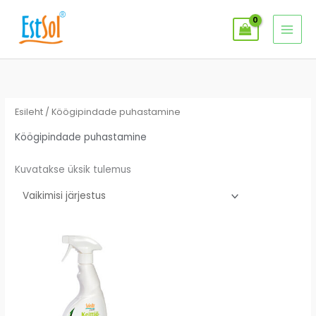
Skip
MAI
to
MEN
content
Esileht
/ Köögipindade puhastamine
Köögipindade puhastamine
Kuvatakse üksik tulemus