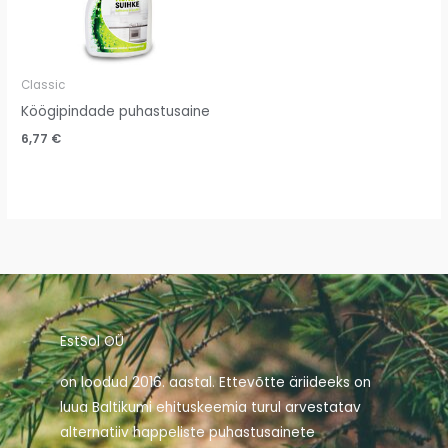
Classic
Köögipindade puhastusaine
6,77
€
EstSol OÜ
on loodud 2016. aastal. Ettevõtte äriideeks on
luua Baltikumi ehituskeemia turul arvestatav
alternatiiv happeliste puhastusainete