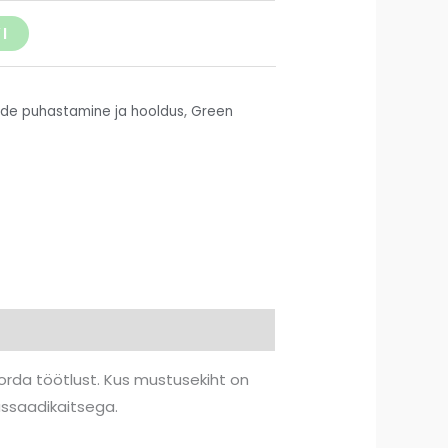
I
de puhastamine ja hooldus
,
Green
korda töötlust. Kus mustusekiht on
assaadikaitsega.