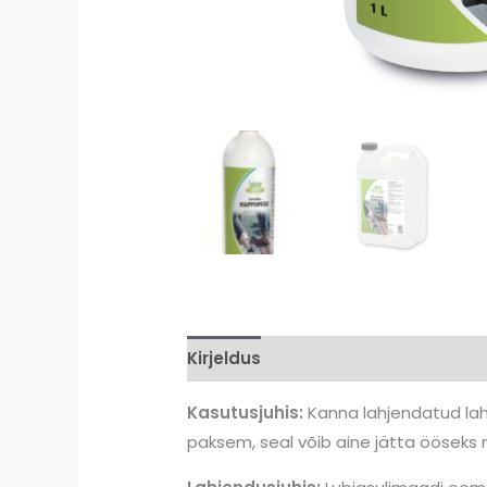
Kirjeldus
Lisainfo
Arvustused (
Kasutusjuhis:
Kanna lahjendatud lahu
paksem, seal võib aine jätta ööseks