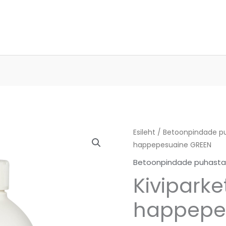
Kiviparketi
Esileht
/
Betoonpindade pu
happepesuaine GREEN
happepesuaine
GREEN
Betoonpindade puhastam
kogus
Kiviparket
happepe