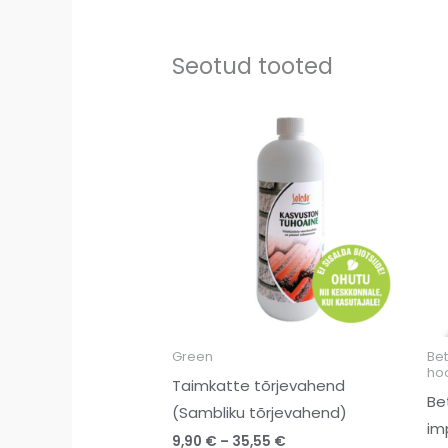
Seotud tooted
Price
range:
9,90 €
through
35,55 €
Green
Be
ho
Taimkatte tõrjevahend
Be
(Sambliku tõrjevahend)
im
9,90
€
–
35,55
€