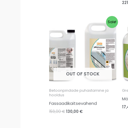
221
Algne
Current
Sale!
hind
price
oli:
is:
159,00 €.
130,00 €.
OUT OF STOCK
Betoonpindade puhastamine ja
Gr
hooldus
Mö
Fassaadikaitsevahend
17
159,00
€
130,00
€