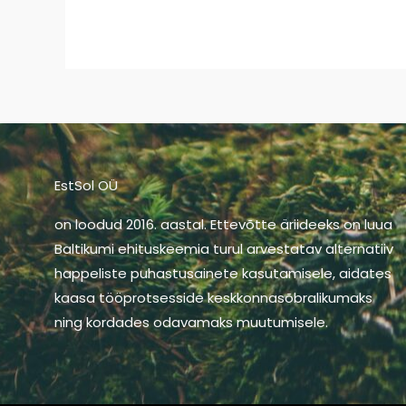
EstSol OÜ
on loodud 2016. aastal. Ettevõtte äriideeks on luua
Baltikumi ehituskeemia turul arvestatav alternatiiv
happeliste puhastusainete kasutamisele, aidates
kaasa tööprotsesside keskkonnasõbralikumaks
ning kordades odavamaks muutumisele.