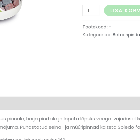
LISA KORV
Tootekood:
-
Kategooriad:
Betoonpinda
0)
s pinnale, harja pind üle ja loputa lõpuks veega. vajadusel 
 mõjuma. Puhastatud seina- ja müüripinnad kaitsta Soledo f