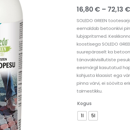
16,80
€
–
72,13
SOLEDO GREEN tootesarja
eemaldab betoonkivi pinnal
lubjapritsmed. Keskkonna
koostisega SOLEDO GREEN
suurepäraselt ka betoon-, 
tänavakivisillutiste pesu
eesmärgil kasutatud happ
kahjusta klaasist ega vä
pinna värvi, ei söövita e
taimestikku.
Kogus
1l
5l