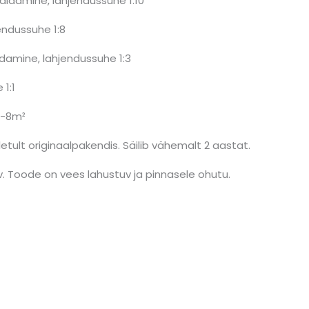
 eemaldamine, lahjendussuhe 1:10
damine, lahjendussuhe 1:8
i eemaldamine, lahjendussuhe 1:3
1:1
/6-8m²
letult originaalpakendis. Säilib vähemalt 2 aastat.
v. Toode on vees lahustuv ja pinnasele ohutu.