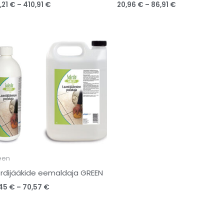
,21
€
–
410,91
€
20,96
€
–
86,91
€
Price
range:
17,45 €
through
70,57 €
een
rdijääkide eemaldaja GREEN
,45
€
–
70,57
€