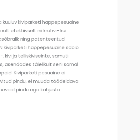
€
 kuuluv kiviparketi happepesuaine
t efektiivselt nii krohvi- kui
sõbralik ning patenteeritud
 kiviparketi happepesuaine sobib
kivi ja telliskiviseinte, samuti
ks, asendades täielikult seni samal
eid. Kiviparketi pesuaine ei
rvitud pindu, ei muuda töödeldava
rinevaid pindu ega kahjusta