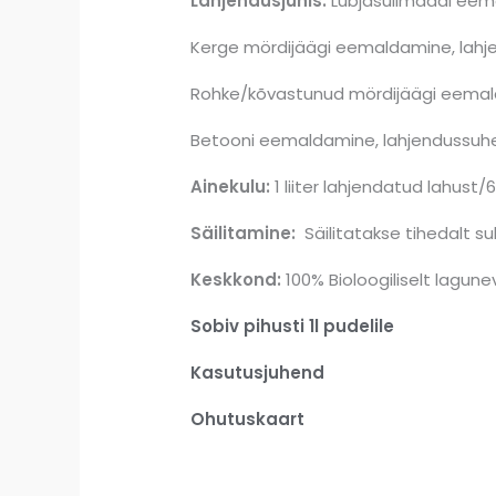
Lahjendusjuhis:
Lubjasulimaadi
Kerge mördijäägi eemal
Rohke/kõvastunud mördijääg
Betooni eemaldamine, lahjendussuhe 
Ainekulu:
1 liiter lahjendatud lahust
Säilitamine:
Säilitatakse tihedalt su
Keskkond:
100% Bioloogiliselt lagune
Sobiv pihusti 1l pudelile
Kasutusjuhend
Ohutuskaart