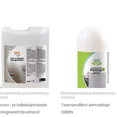
Price
Price
range:
range:
221,21 €
20,96 €
through
through
410,91 €
86,91 €
toonpindade puhastamine ja
Betoonpindade puhastamine ja
oldus
hooldus
toon- ja telliskivipindade
Tsemendiliimi eemaldaja
pregneerimisvahend
GREEN