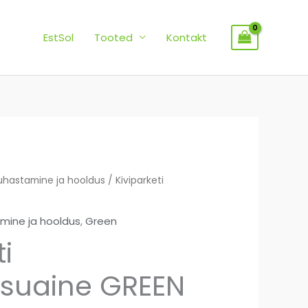
EstSol
Tooted
Kontakt
hastamine ja hooldus
Price
/ Kiviparketi
range:
ine ja hooldus
,
Green
16,80 €
i
through
suaine GREEN
72,13 €